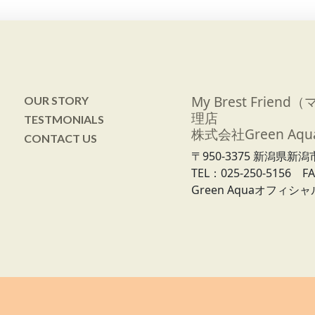
My Brest Fri
OUR STORY
理店
TESTMONIALS
株式会社Green Aq
CONTACT US
〒950-3375 新潟県新
TEL：025-250-5156 FA
Green Aquaオフィシ